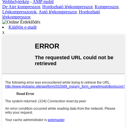
Webhelytérkép
-
AMP mobil
De Aire kompresszor
,
Hordozható légkompresszor
,
Kompresszor
,
Légkompresszorok
,
Autó légkompresszor
,
Hordozható
légkompresszor
,
Küldjön e-mailt
x