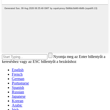
Nyomja meg az Enter billentyűt a
kereséshez vagy az ESC billentyűt a bezáráshoz
English
French
German
Portuguese
Spanish
Russian
Japanese
Korean
Arabic
Irish