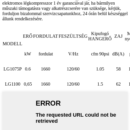
elektromos légkompresszor 1 év garanciával jár, ha bármilyen
műszaki támogatásra vagy alkatrészcserére van szüksége, kérjük,
forduljon bizalommal szervizcsapatunkhoz, 24 órán belül készséggel
állunk rendelkezésére.
Kipufogó
M
ERŐ
FORDULAT
FESZÜLTSÉG
ZAJ
HANGERŐ
ny
MODELL
kW
fordulat
V/Hz
cfm 90psi
dB(A)
LG1075P
0.6
1660
120/60
1.05
58
LG1100
0,65
1660
120/60
1.5
62