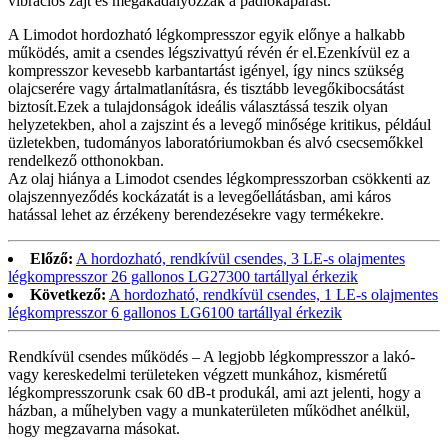
vibrációs zajt és megakadályozzák a padlókaparást.
A Limodot hordozható légkompresszor egyik előnye a halkabb
működés, amit a csendes légszivattyú révén ér el.Ezenkívül ez a
kompresszor kevesebb karbantartást igényel, így nincs szükség
olajcserére vagy ártalmatlanításra, és tisztább levegőkibocsátást
biztosít.Ezek a tulajdonságok ideális választássá teszik olyan
helyzetekben, ahol a zajszint és a levegő minősége kritikus, például
üzletekben, tudományos laboratóriumokban és alvó csecsemőkkel
rendelkező otthonokban.
Az olaj hiánya a Limodot csendes légkompresszorban csökkenti az
olajszennyeződés kockázatát is a levegőellátásban, ami káros
hatással lehet az érzékeny berendezésekre vagy termékekre.
Előző:
A hordozható, rendkívül csendes, 3 LE-s olajmentes
légkompresszor 26 gallonos LG27300 tartállyal érkezik
Következő:
A hordozható, rendkívül csendes, 1 LE-s olajmentes
légkompresszor 6 gallonos LG6100 tartállyal érkezik
Rendkívül csendes működés – A legjobb légkompresszor a lakó-
vagy kereskedelmi területeken végzett munkához, kisméretű
légkompresszorunk csak 60 dB-t produkál, ami azt jelenti, hogy a
házban, a műhelyben vagy a munkaterületen működhet anélkül,
hogy megzavarna másokat.