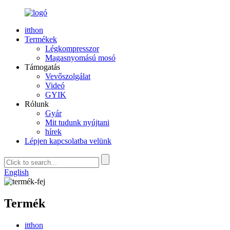
itthon
Termékek
Légkompresszor
Magasnyomású mosó
Támogatás
Vevőszolgálat
Videó
GYIK
Rólunk
Gyár
Mit tudunk nyújtani
hírek
Lépjen kapcsolatba velünk
English
Termék
itthon