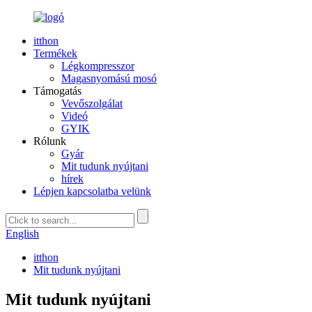
itthon
Termékek
Légkompresszor
Magasnyomású mosó
Támogatás
Vevőszolgálat
Videó
GYIK
Rólunk
Gyár
Mit tudunk nyújtani
hírek
Lépjen kapcsolatba velünk
English
itthon
Mit tudunk nyújtani
Mit tudunk nyújtani