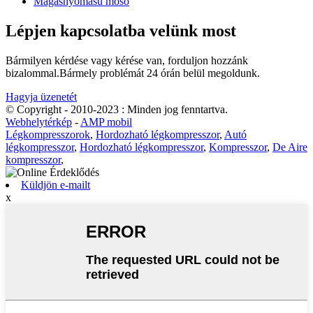
Magasnyomású mosó
Lépjen kapcsolatba velünk most
Bármilyen kérdése vagy kérése van, forduljon hozzánk
bizalommal.Bármely problémát 24 órán belül megoldunk.
Hagyja üzenetét
© Copyright - 2010-2023 : Minden jog fenntartva.
Webhelytérkép
-
AMP mobil
Légkompresszorok
,
Hordozható légkompresszor
,
Autó
légkompresszor
,
Hordozható légkompresszor
,
Kompresszor
,
De Aire
kompresszor
,
Küldjön e-mailt
x