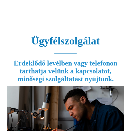
alaptechnológiájának elsajátítása a
Limodot Tools folyamatos
technológiai innovációjának szilárd
meggyőződésévé vált.
Ügyfélszolgálat
Érdeklődő levélben vagy telefonon
tarthatja velünk a kapcsolatot,
minőségi szolgáltatást nyújtunk.