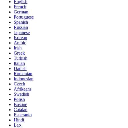
English
French
German
Portuguese
Spanish
Russian
Japanese
Korean
Arabic
Irish
Greek
Turkish
Italian
Danish
Romanian
Indonesian
Czech
Afrikaans
Swedish
Polish
Basque
Catalan
Esperanto
Hindi
Lao