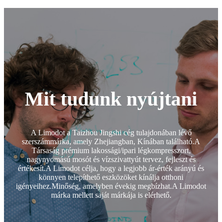
Mit tudunk nyújtani
A Limodot a Taizhou Jingshi cég tulajdonában lévő
szerszámmárka, amely Zhejiangban, Kínában található.A
Társaság prémium lakossági/ipari légkompresszort,
nagynyomású mosót és vízszivattyút tervez, fejleszt és
értékesít.A Limodot célja, hogy a legjobb ár-érték arányú és
könnyen telepíthető eszközöket kínálja otthoni
igényeihez.Minőség, amelyben évekig megbízhat.A Limodot
márka mellett saját márkája is elérhető.