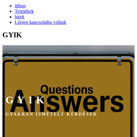
itthon
Termékek
hírek
Lépjen kapcsolatba velünk
GYIK
GYIK
GYAKRAN ISMÉTELT KÉRDÉSEK