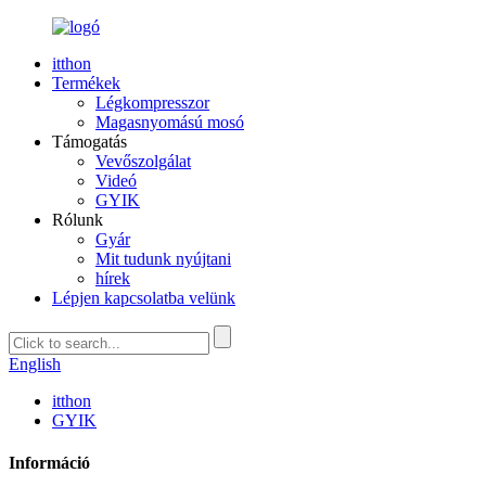
itthon
Termékek
Légkompresszor
Magasnyomású mosó
Támogatás
Vevőszolgálat
Videó
GYIK
Rólunk
Gyár
Mit tudunk nyújtani
hírek
Lépjen kapcsolatba velünk
English
itthon
GYIK
Információ