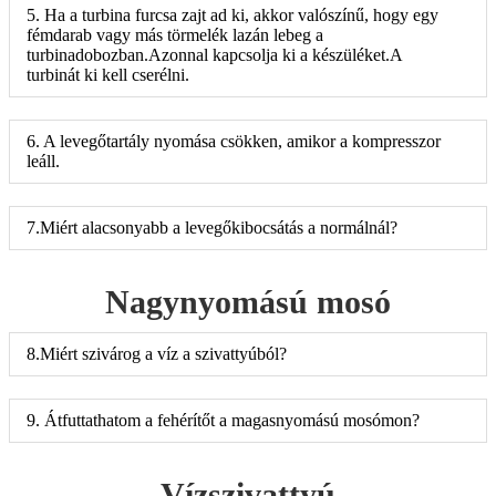
5. Ha a turbina furcsa zajt ad ki, akkor valószínű, hogy egy
fémdarab vagy más törmelék lazán lebeg a
turbinadobozban.Azonnal kapcsolja ki a készüléket.A
turbinát ki kell cserélni.
6. A levegőtartály nyomása csökken, amikor a kompresszor
leáll.
7.Miért alacsonyabb a levegőkibocsátás a normálnál?
Nagynyomású mosó
8.Miért szivárog a víz a szivattyúból?
9. Átfuttathatom a fehérítőt a magasnyomású mosómon?
Vízszivattyú