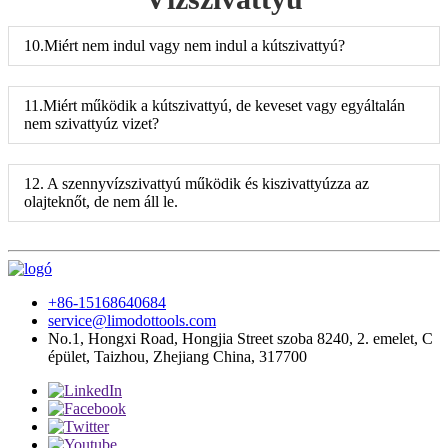
10.Miért nem indul vagy nem indul a kútszivattyú?
11.Miért működik a kútszivattyú, de keveset vagy egyáltalán
nem szivattyúz vizet?
12. A szennyvízszivattyú működik és kiszivattyúzza az
olajteknőt, de nem áll le.
+86-15168640684
service@limodottools.com
No.1, Hongxi Road, Hongjia Street szoba 8240, 2. emelet, C
épület, Taizhou, Zhejiang China, 317700