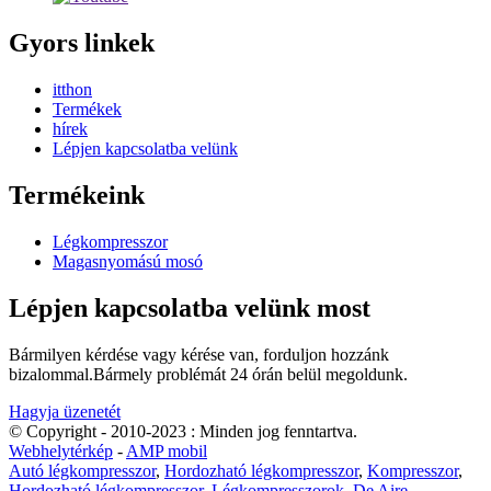
Gyors linkek
itthon
Termékek
hírek
Lépjen kapcsolatba velünk
Termékeink
Légkompresszor
Magasnyomású mosó
Lépjen kapcsolatba velünk most
Bármilyen kérdése vagy kérése van, forduljon hozzánk
bizalommal.Bármely problémát 24 órán belül megoldunk.
Hagyja üzenetét
© Copyright - 2010-2023 : Minden jog fenntartva.
Webhelytérkép
-
AMP mobil
Autó légkompresszor
,
Hordozható légkompresszor
,
Kompresszor
,
Hordozható légkompresszor
,
Légkompresszorok
,
De Aire