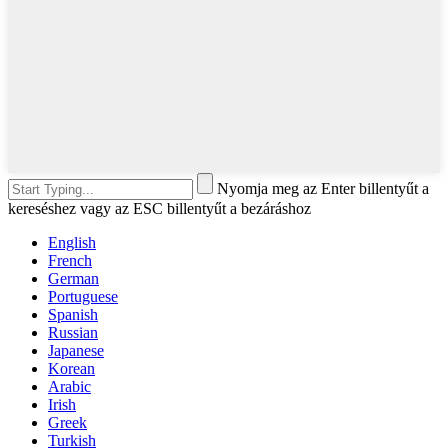
Nyomja meg az Enter billentyűt a
kereséshez vagy az ESC billentyűt a bezáráshoz
English
French
German
Portuguese
Spanish
Russian
Japanese
Korean
Arabic
Irish
Greek
Turkish