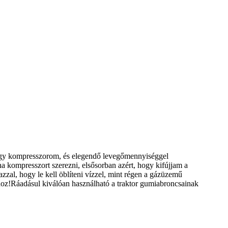
agy kompresszorom, és elegendő levegőmennyiséggel
a kompresszort szerezni, elsősorban azért, hogy kifújjam a
azzal, hogy le kell öblíteni vízzel, mint régen a gázüzemű
shoz!Ráadásul kiválóan használható a traktor gumiabroncsainak