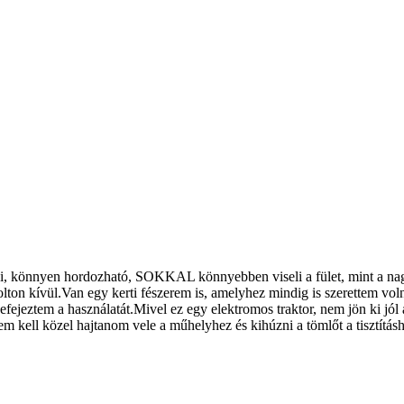
si, könnyen hordozható, SOKKAL könnyebben viseli a fület, mint a n
ton kívül.Van egy kerti fészerem is, amelyhez mindig is szerettem voln
efejeztem a használatát.Mivel ez egy elektromos traktor, nem jön ki jól 
em kell közel hajtanom vele a műhelyhez és kihúzni a tömlőt a tisztítá