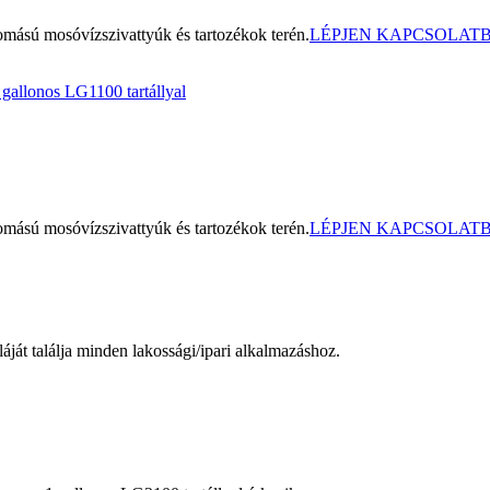
sú mosóvízszivattyúk és tartozékok terén.
LÉPJEN KAPCSOLAT
sú mosóvízszivattyúk és tartozékok terén.
LÉPJEN KAPCSOLAT
láját találja minden lakossági/ipari alkalmazáshoz.