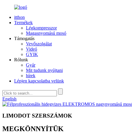
itthon
Termékek
Légkompresszor
Magasnyomású mosó
Támogatás
Vevőszolgálat
Videó
GYIK
Rólunk
Gyár
Mit tudunk nyújtani
hírek
Lépjen kapcsolatba velünk
English
LIMODOT SZERSZÁMOK
MEGKÖNNYÍTÜK