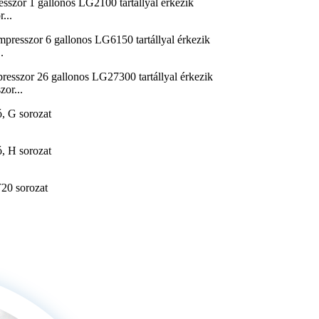
...
.
or...