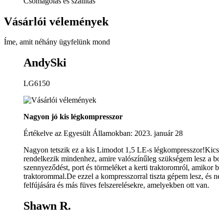
Csomagolás és szállítás
Vásárlói vélemények
Íme, amit néhány ügyfelünk mond
AndySki
LG6150
Nagyon jó kis légkompresszor
Értékelve az Egyesült Államokban: 2023. január 28
Nagyon tetszik ez a kis Limodot 1,5 LE-s légkompresszor!Kic
rendelkezik mindenhez, amire valószínűleg szükségem lesz a bol
szennyeződést, port és törmeléket a kerti traktoromról, amikor b
traktorommal.De ezzel a kompresszorral tiszta gépem lesz, és n
felfújására és más füves felszerelésekre, amelyekben ott van.
Shawn R.